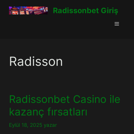
İçeriğe
Radissonbet Giriş
atla
Menü
Radisson
Radissonbet Casino ile
kazanç fırsatları
Eylül 18, 2025
yazar