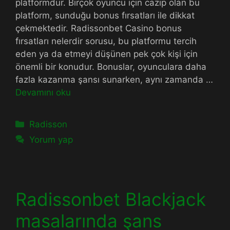
platformdur. Birçok oyuncu için cazip olan bu
platform, sunduğu bonus fırsatları ile dikkat
çekmektedir. Radissonbet Casino bonus
fırsatları nelerdir sorusu, bu platformu tercih
eden ya da etmeyi düşünen pek çok kişi için
önemli bir konudur. Bonuslar, oyunculara daha
fazla kazanma şansı sunarken, aynı zamanda …
Devamını oku
Kategoriler
Radisson
Yorum yap
Radissonbet Blackjack
masalarında şans