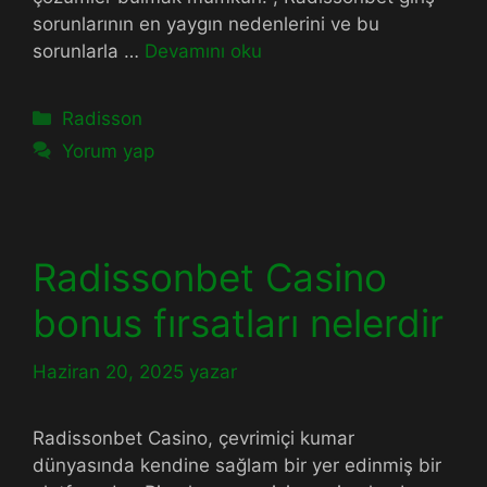
sorunlarının en yaygın nedenlerini ve bu
sorunlarla …
Devamını oku
Kategoriler
Radisson
Yorum yap
Radissonbet Casino
bonus fırsatları nelerdir
Haziran 20, 2025
yazar
Radissonbet Casino, çevrimiçi kumar
dünyasında kendine sağlam bir yer edinmiş bir