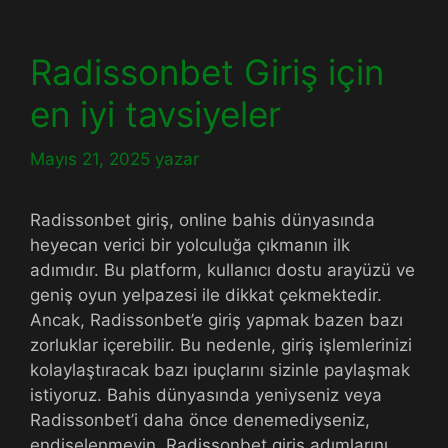
Radissonbet Giriş için
en iyi tavsiyeler
Mayıs 21, 2025
yazar
Radissonbet giriş, online bahis dünyasında
heyecan verici bir yolculuğa çıkmanın ilk
adımıdır. Bu platform, kullanıcı dostu arayüzü ve
geniş oyun yelpazesi ile dikkat çekmektedir.
Ancak, Radissonbet’e giriş yapmak bazen bazı
zorluklar içerebilir. Bu nedenle, giriş işlemlerinizi
kolaylaştıracak bazı ipuçlarını sizinle paylaşmak
istiyoruz. Bahis dünyasında yeniyseniz veya
Radissonbet’i daha önce denemediyseniz,
endişelenmeyin. Radissonbet giriş adımlarını