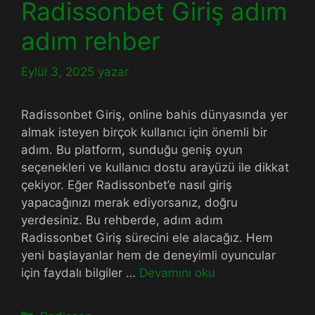
Radissonbet Giriş adım
adım rehber
Eylül 3, 2025
yazar
Radissonbet Giriş, online bahis dünyasında yer
almak isteyen birçok kullanıcı için önemli bir
adım. Bu platform, sunduğu geniş oyun
seçenekleri ve kullanıcı dostu arayüzü ile dikkat
çekiyor. Eğer Radissonbet’e nasıl giriş
yapacağınızı merak ediyorsanız, doğru
yerdesiniz. Bu rehberde, adım adım
Radissonbet Giriş sürecini ele alacağız. Hem
yeni başlayanlar hem de deneyimli oyuncular
için faydalı bilgiler …
Devamını oku
Kategoriler