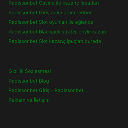
Radissonbet Casino ile kazanç fırsatları
Radissonbet Giriş adım adım rehber
Radissonbet Slot oyunları ile eğlence
Radissonbet Blackjack stratejileriyle kazan
Radissonbet Slot kazanç ipuçları burada
Gizlilik Sözleşmesi
Radissonbet Blog
Radissonbet Giriş - Radissonbet
Reklam ve İletişim